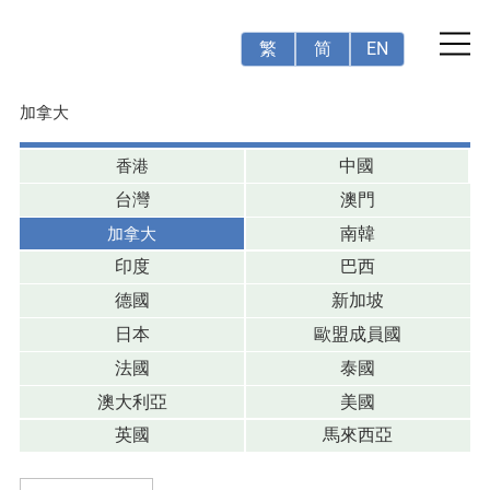
繁
简
EN
加拿大
香港
中國
台灣
澳門
加拿大
南韓
印度
巴西
德國
新加坡
日本
歐盟成員國
法國
泰國
澳大利亞
美國
英國
馬來西亞