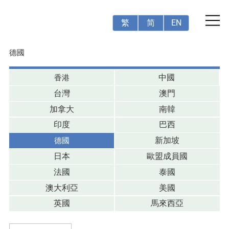
繁
简
EN
德國
香港
中國
台灣
澳門
加拿大
南韓
印度
巴西
德國
新加坡
日本
歐盟成員國
法國
泰國
澳大利亞
美國
英國
馬來西亞